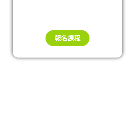
(共11課節)
報名課程
報名流程：
點擊官方網站填寫報名表
付款後收到確認信件
加入學員群組，獲取開課通知與學習資源
聯絡我們：