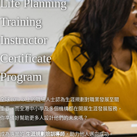
Life Planning
Training
Instructor
Certificate
Program
全球 80% 以上的職場人士認為生涯規劃對職業發展至關
重要，而全港中小學及多個機構都在開展生涯發展服務，
你準備好幫助更多人設計他們的未來嗎？
成為專業的
生涯規劃培訓導師
，助力他人邁向成功。