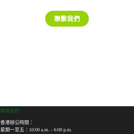
有任何問題，請透過 WhatsApp 聯繫我們
聯繫我們
課程以面授為主，如未能出席，部分課程可於 下期補
課。
🚀 名額有限，立即報名或聯繫我們獲取更多資訊！
聯絡我們
香港辦公時間：
星期一至五：10:00 a.m. – 6:00 p.m.