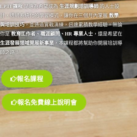
LPTI 課程
是專為希望成為
生涯規劃培訓導師
的人士設
計，透過系統化的學習模式，讓你在三個月內掌握
教學
與培訓技巧
，並通過實戰演練，迅速累積教學經驗。無論
你是
教育工作者、職涯顧問、HR 專業人士
，還是希望在
生涯發展領域開展新事業
，本課程都將幫助你開展培訓導
師之路！
報名課程
報名免費線上說明會