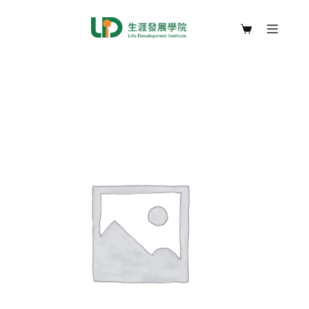
跳
至
購
主
物
要
車
內
容