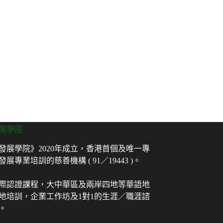
展學院
發展學院》2020年成立，香港首個及唯一專
展專業培訓的慈善機構 ( 91／19443 )。
際認證課程，大中華區及兩岸四地等華語地
地培訓，企業工作坊及1對1的生涯／職涯諮
。