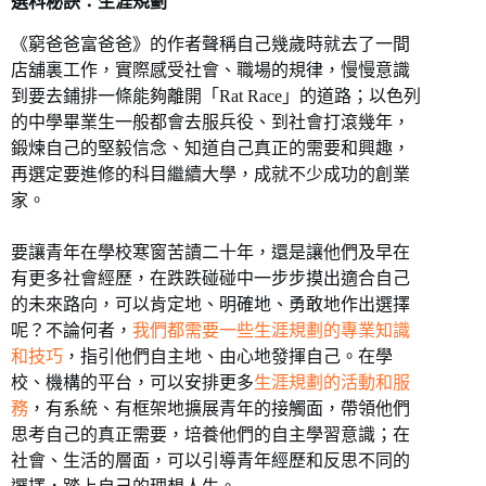
選科秘訣：生涯規劃
《窮爸爸富爸爸》的作者聲稱自己幾歲時就去了一間
店舖裏工作，實際感受社會、職場的規律，慢慢意識
到要去鋪排一條能夠離開「Rat Race」的道路；以色列
的中學畢業生一般都會去服兵役、到社會打滾幾年，
鍛煉自己的堅毅信念、知道自己真正的需要和興趣，
再選定要進修的科目繼續大學，成就不少成功的創業
家。
要讓青年在學校寒窗苦讀二十年，還是讓他們及早在
有更多社會經歷，在跌跌碰碰中一步步摸出適合自己
的未來路向，可以肯定地、明確地、勇敢地作出選擇
呢？不論何者，
我們都需要一些生涯規劃的專業知識
和技巧
，指引他們自主地、由心地發揮自己。在學
校、機構的平台，可以安排更多
生涯規劃的活動和服
務
，有系統、有框架地擴展青年的接觸面，帶領他們
思考自己的真正需要，培養他們的自主學習意識；在
社會、生活的層面，可以引導青年經歷和反思不同的