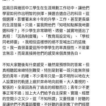
這兩日與幾班中三學生在生涯規劃工作坊中，讓他們
學習如何作出明智的抉擇，揀選合適自己的科目。這
個選擇，影響著未來十年的升學、工作，甚至更長遠
的生涯發展。只是，當我問他們「知唔知點解我哋要
選科呀？」不少學生非常聰明、透徹、誠實地道出了
真相：「因為制度囉」、「教育局設定咗」、「學校
同老師要」，我相信這樣想的絕不至喊出口的這幾
位。我一直很喜愛這所中學學生的率真個性，不是童
言無忌，而是直接將他們的感受來個真情告白。
不知大家聽後有什麼感受，雖然是預想到的答案，但
真相聽起來總特別難受，特別是對著一班只能無奈接
受的青年。的確，不少青年只是一直不明所以地在大
人設置好的軌道上疲於奔命地向前衝。大人重視的、
緊張的，全是因為有了過去的經驗而已；青年少不更
事正常不過；加上大人們給予自主探索、實踐、經歷
的空間少之又少，這「不知所謂」又要怪誰！好聽的
是讓他們不再重蹈覆轍，不好聽的是剝奪了他們經歷